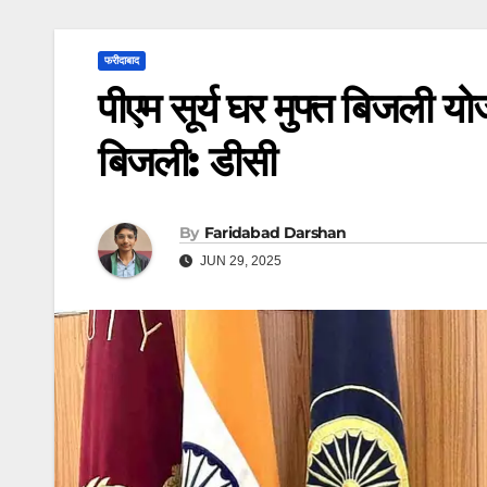
फरीदाबाद
पीएम सूर्य घर मुफ्त बिजली य
ब‍िजली: डीसी
By
Faridabad Darshan
JUN 29, 2025