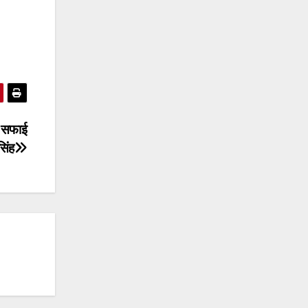
ष सफाई
िंह