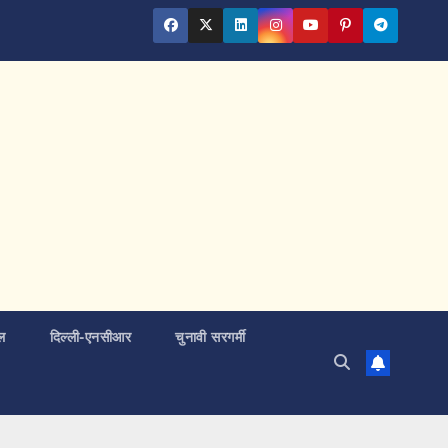
ल
दिल्ली-एनसीआर
चुनावी सरगर्मी