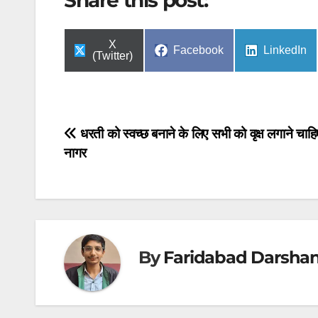
Share
X
Share
Share
Facebook
LinkedIn
on
(Twitter)
on
on
Post
धरती को स्वच्छ बनाने के लिए सभी को वृक्ष लगाने चाह
नागर
navigation
By
Faridabad Darsha