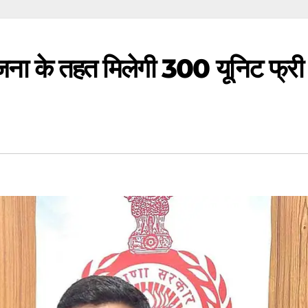
ोजना के तहत म‍िलेगी 300 यून‍िट फ्री