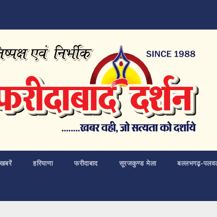
खबरें
हरियाणा
फरीदाबाद
सूरजकुण्ड मेला
बल्लभगढ़़-पलव