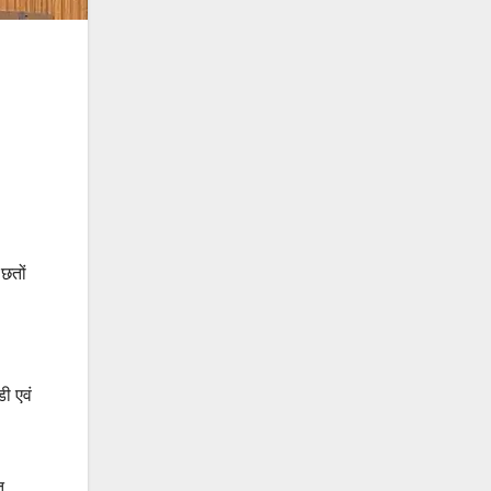
 छतों
ी एवं
त