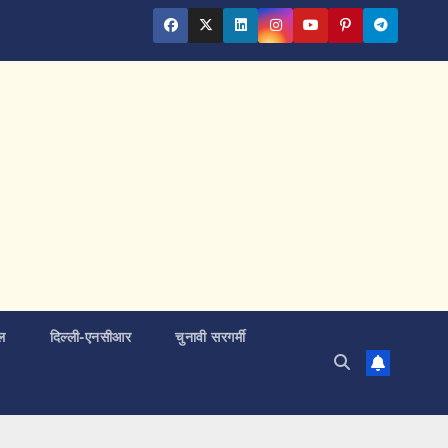
ल
दिल्ली-एनसीआर
चुनावी सरगर्मी