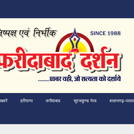
खबरें
हरियाणा
फरीदाबाद
सूरजकुण्ड मेला
बल्लभगढ़़-पलव