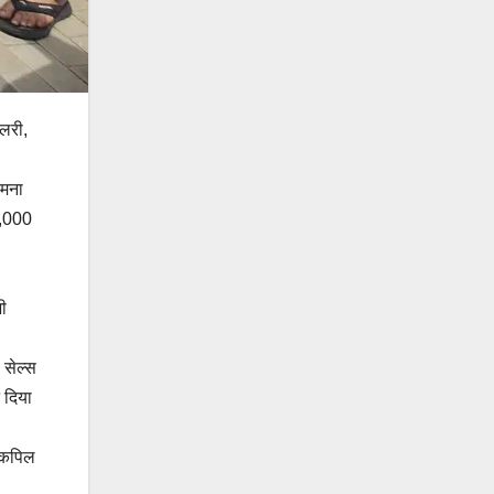
ैलरी,
ामना
5,000
ी
 सेल्स
 दिया
ा,कपिल