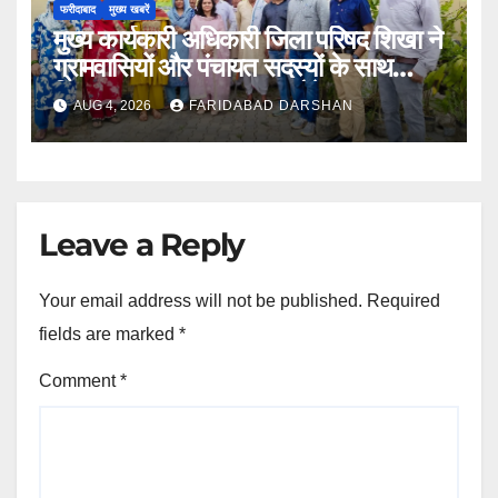
फरीदाबाद
मुख्य खबरें
मुख्य कार्यकारी अधिकारी जिला परिषद शिखा ने
ग्रामवासियों और पंचायत सदस्यों के साथ
मिलकर लगाए 100 फलदार पौधे
AUG 4, 2026
FARIDABAD DARSHAN
Leave a Reply
Your email address will not be published.
Required
fields are marked
*
Comment
*