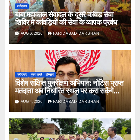
फरीदाबाद
बाबा महाकाल सेवादल के दूसरे कांवड़ सेवा
शिविर में कांवड़ियों की सेवा के व्यापक प्रबंध
AUG 6, 2026
FARIDABAD DARSHAN
फरीदाबाद
मुख्य खबरें
हरियाणा
विशेष संक्षिप्त पुनरीक्षण अभियान: नोटिस प्राप्त
मतदाता अब निर्धारित स्थल पर करा सकेंगे
अपनी सुनवाई : जिला निर्वाचन अधिकारी आयुष
AUG 4, 2026
FARIDABAD DARSHAN
सिन्हा