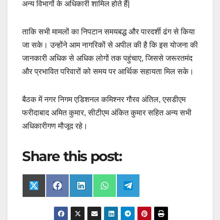
अन्य विभागों के अधिकारी शामिल होते हैं|
ताकि सभी मामलों का निपटान समयबद्ध और पारदर्शी ढंग से किया
जा सके। उन्होंने आम नागरिकों से अपील की है कि इस योजना की
जानकारी अधिक से अधिक लोगों तक पहुंचाए, जिससे जरूरतमंद
और प्रभावित परिवारों को समय पर आर्थिक सहायता मिल सके।
बैठक में नगर निगम एडिशनल कमिश्नर गौरव अंतिल, एसडीएम
फरीदाबाद अमित कुमार, सीटीएम अंकित कुमार सहित अन्य सभी
अधिकारीगण मौजूद रहे।
Share this post:
Share
Share
Share
Share
Share
X
F
L
W
T
on
on
on
on
on
(
a
i
h
e
T
c
n
a
l
w
e
k
t
e