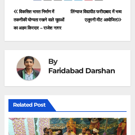
i
b
e
s
g
t
o
d
A
r
t
o
I
p
a
Post
विकसित भारत निर्माण में
लिंग्याज विद्यापीठ फरीदाबाद में भव्य
e
k
n
p
m
r
तकनीकी योग्यता रखने वाले युवाओं
एलुमनी मीट आयोजित
navigation
)
का अहम किरदार – राजेश नागर
By
Faridabad Darshan
Related Post