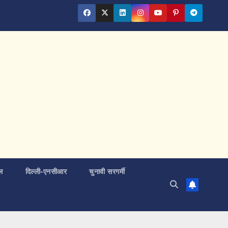
ल
दिल्ली-एनसीआर
चुनावी सरगर्मी