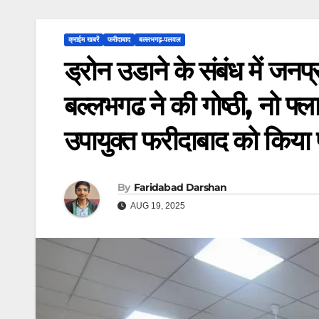
क्राईम खबरें
फरीदाबाद
बल्लभगढ़़-पलवल
ड्रोन उडाने के संबंध में जनप
बल्लभगढ ने की गोष्ठी, नो फ्ला
उपायुक्त फरीदाबाद को किया 
By
Faridabad Darshan
AUG 19, 2025