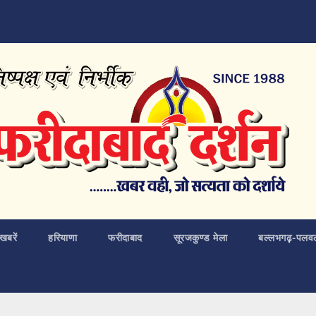
खबरें
हरियाणा
फरीदाबाद
सूरजकुण्ड मेला
बल्लभगढ़़-पलव