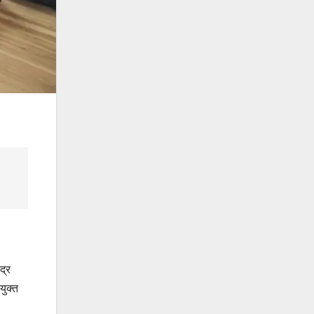
द्र
युक्त