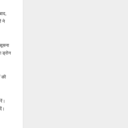
बाद,
 ने
 सूचना
ग ड्रोन
ं की
रें।
ें।