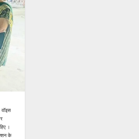
। वॉइस
और
ाहिए ।
क्शन के