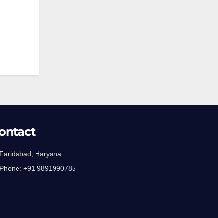
ontact
 Faridabad, Haryana
 Phone:
+91 9891990785