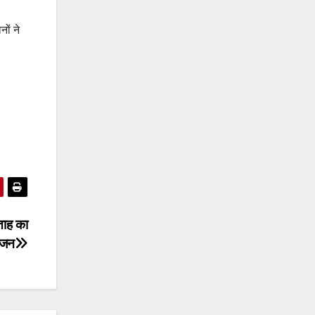
ों ने
ताह का
जन