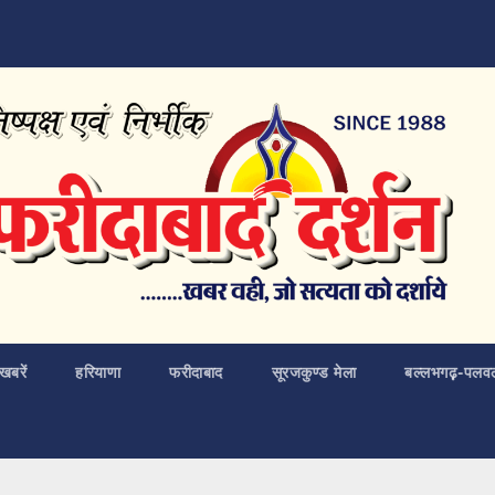
खबरें
हरियाणा
फरीदाबाद
सूरजकुण्ड मेला
बल्लभगढ़़-पलव