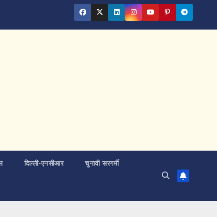
ल
दिल्ली-एनसीआर
चुनावी सरगर्मी