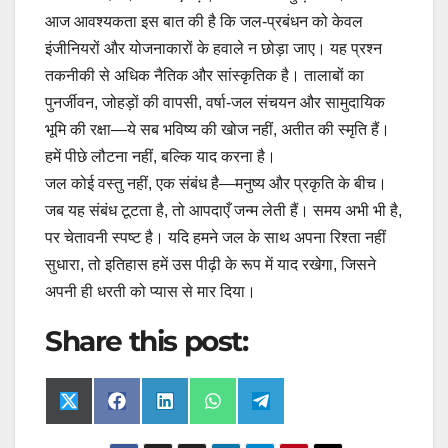
आज आवश्यकता इस बात की है कि जल-प्रबंधन को केवल
इंजीनियरों और योजनाकारों के हवाले न छोड़ा जाए। यह प्रश्न
तकनीकी से अधिक नैतिक और सांस्कृतिक है। तालाबों का
पुनर्जीवन, जोहड़ों की वापसी, वर्षा-जल संचयन और सामुदायिक
भूमि की रक्षा—ये सब भविष्य की खोज नहीं, अतीत की स्मृति हैं।
हमें पीछे लौटना नहीं, बल्कि याद करना है।
जल कोई वस्तु नहीं, एक संबंध है—मनुष्य और प्रकृति के बीच।
जब यह संबंध टूटता है, तो आपदाएँ जन्म लेती हैं। समय अभी भी है,
पर चेतावनी स्पष्ट है। यदि हमने जल के साथ अपना रिश्ता नहीं
सुधारा, तो इतिहास हमें उस पीढ़ी के रूप में याद रखेगा, जिसने
अपनी ही धरती को प्यास से मार दिया।
Share this post:
Share
Share
Share
Share
Share
X
F
L
W
T
on
on
on
on
on
(
a
i
h
e
T
c
n
a
l