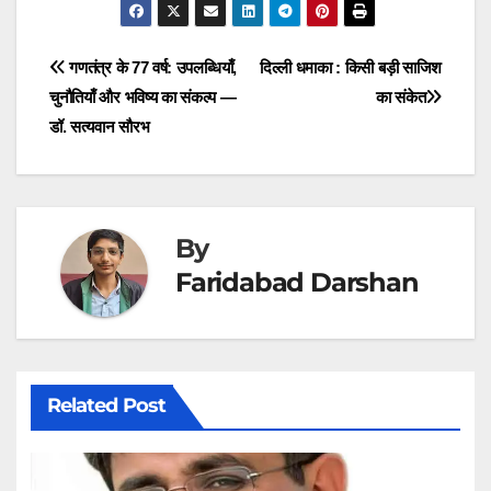
w
e
k
t
e
i
b
e
s
g
t
o
d
A
r
t
o
I
p
a
Post
गणतंत्र के 77 वर्ष: उपलब्धियाँ,
दिल्ली धमाका : किसी बड़ी साजिश
e
k
n
p
m
r
चुनौतियाँ और भविष्य का संकल्प —
का संकेत
navigation
)
डॉ. सत्यवान सौरभ
By
Faridabad Darshan
Related Post