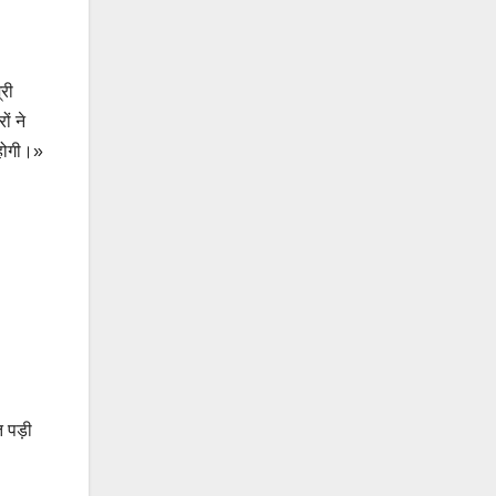
्री
ं ने
 होगी।»
 पड़ी