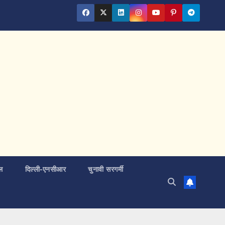
ल
दिल्ली-एनसीआर
चुनावी सरगर्मी