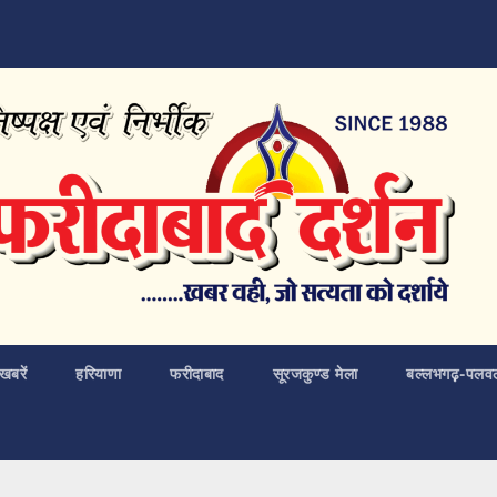
खबरें
हरियाणा
फरीदाबाद
सूरजकुण्ड मेला
बल्लभगढ़़-पलव