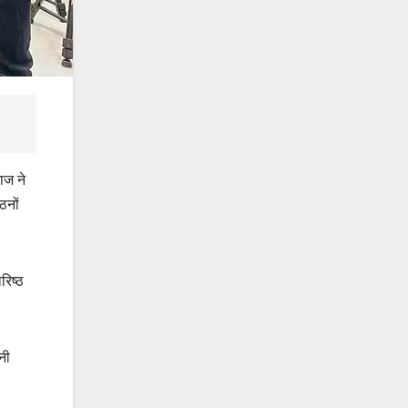
ाज ने
ठनों
रिष्ठ
नी