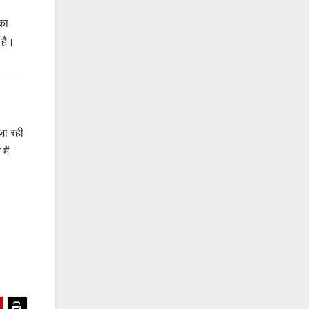
 का
 है।
जा रही
में