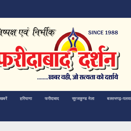
खबरें
हरियाणा
फरीदाबाद
सूरजकुण्ड मेला
बल्लभगढ़़-पलव