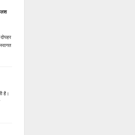
कलश
 दोपहर
 स्वागत
भी है।
ी