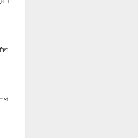
नों के
गिता
ना भी