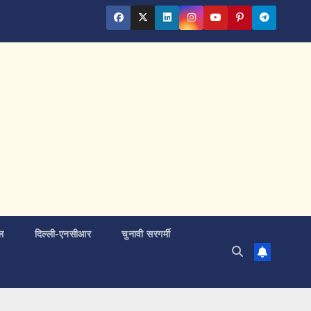
ल
दिल्ली-एनसीआर
चुनावी सरगर्मी