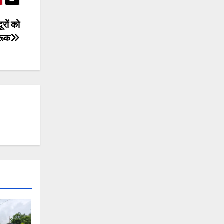
रों को
रूक