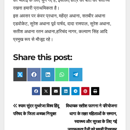
की भलाई के लिए चुने गए हैं, इसलिए क्षेत्र की बात को सर्वोच्च
रखना हमारी प्राथमिकता है।
इस अवसर पर कंवर प्रधान, महेंद्र अधाना, सतबीर अधाना
एडवोकेट, सुरेश अधाना पूर्व पार्षद, दादा रामपाल, सुरेश अधाना,
सतीश अधाना रतन अधाना,हरिचंद नागर, कल्याण सिंह आदि
प्रमुख रूप से मौजूद रहे।
Share this post:
Share
Share
Share
Share
Share
X
F
L
W
T
on
on
on
on
on
(
a
i
h
e
T
c
n
a
l
w
e
k
t
e
i
b
e
s
g
t
o
d
A
r
t
o
I
p
a
Post
श्याम सुंदर मुथरेजा विश्व हिंदू
विधायक सतीश फागना ने परियोजना
e
k
n
p
m
r
परिषद के जिला अध्यक्ष नियुक्त
धागा के तहत महिलाओं के सम्मान,
navigation
)
स्वास्थ्य और सुरक्षा के लिए गई
जागरूकता रैली को झण्डी दिखाकर