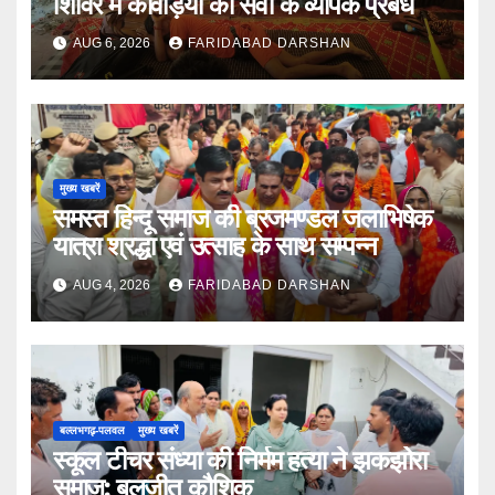
शिविर में कांवड़ियों की सेवा के व्यापक प्रबंध
AUG 6, 2026
FARIDABAD DARSHAN
मुख्य खबरें
समस्त हिन्दू समाज की ब्रजमण्डल जलाभिषेक
यात्रा श्रद्धा एवं उत्साह के साथ सम्पन्न
AUG 4, 2026
FARIDABAD DARSHAN
बल्लभगढ़़-पलवल
मुख्य खबरें
स्कूल टीचर संध्या की निर्मम हत्या ने झकझोरा
समाज: बलजीत कौशिक