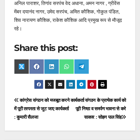
अनिल पाराशर, तिगांव सरपंच वेद अधाना, अमन नागर , ग्रीवेंस
मेंबर दयानंद नागर, उमेद सरपंच, अमित कौशिक, गोकुल पंडित,
शिव नारायण कौशिक, राकेश कौशिक आदि प्रमुख रूप से मौजूद
रहे।
Share this post:
Share
Share
Share
Share
Share
X
F
L
W
T
on
on
on
on
on
(
a
i
h
e
T
c
n
a
l
w
e
k
t
e
i
b
e
s
g
t
o
d
A
r
t
o
I
p
a
Post
कांग्रेस संगठन को मजबूत करने
कार्यकर्ता संगठन के प्रत्येक कार्य को
e
k
n
p
m
r
में पूरी तत्परता से जुट जाए कार्यकर्ता
पूरी निष्ठा व समर्पण भावना से करे
navigation
)
: कुमारी सैलजा
साकार : सोहन पाल सिंह