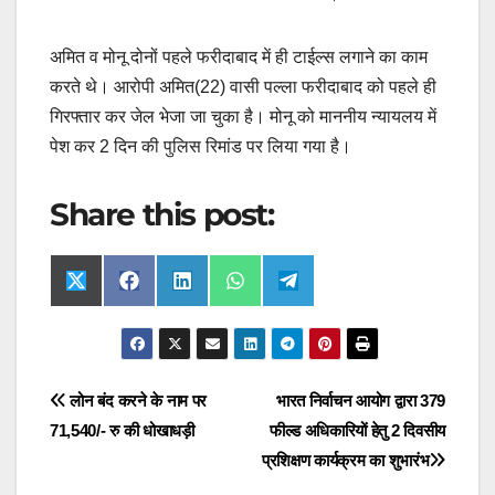
अमित व मोनू दोनों पहले फरीदाबाद में ही टाईल्स लगाने का काम
करते थे। आरोपी अमित(22) वासी पल्ला फरीदाबाद को पहले ही
गिरफ्तार कर जेल भेजा जा चुका है। मोनू को माननीय न्यायलय में
पेश कर 2 दिन की पुलिस रिमांड पर लिया गया है।
Share this post:
Share
Share
Share
Share
Share
X
F
L
W
T
on
on
on
on
on
(
a
i
h
e
T
c
n
a
l
w
e
k
t
e
i
b
e
s
g
t
o
d
A
r
t
o
I
p
a
Post
लोन बंद करने के नाम पर
भारत निर्वाचन आयोग द्वारा 379
e
k
n
p
m
r
71,540/- रु की धोखाधड़ी
फील्ड अधिकारियों हेतु 2 दिवसीय
navigation
)
प्रशिक्षण कार्यक्रम का शुभारंभ