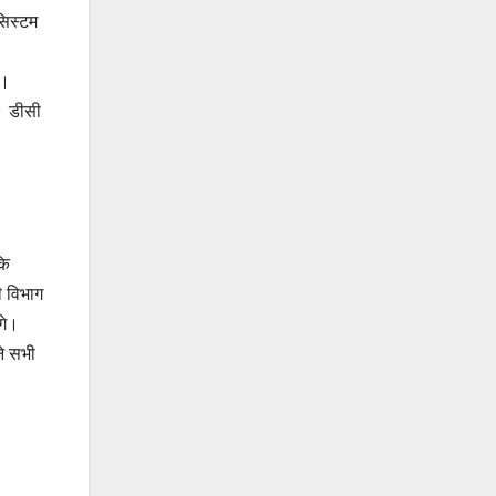
सिस्टम
ी।
े। डीसी
कि
ी विभाग
गे।
ने सभी