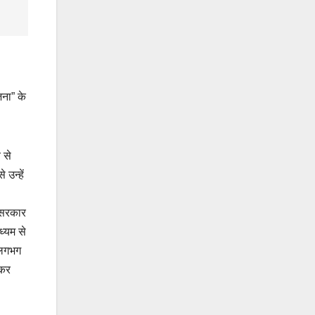
जना” के
 से
उन्हें
 सरकार
ध्यम से
 लगभग
 कर