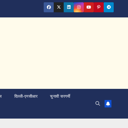
ल
दिल्ली-एनसीआर
चुनावी सरगर्मी