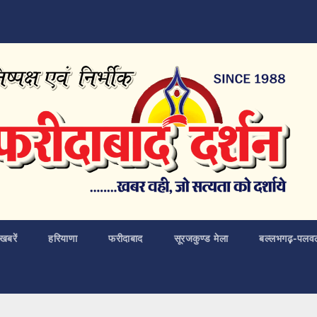
खबरें
हरियाणा
फरीदाबाद
सूरजकुण्ड मेला
बल्लभगढ़़-पलव