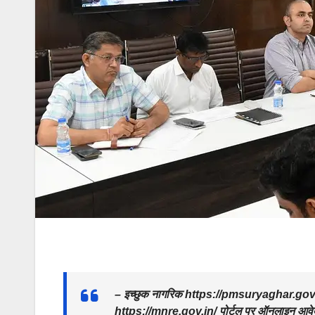
– इच्छुक नागरिक https://pmsuryaghar.gov.in प
https://mnre.gov.in/ पोर्टल पर ऑनलाइन आवेद