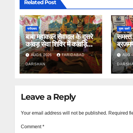
Related Post
फरीदाबाद
मुख्य खबरें
बाबा महाकाल सेवादल के दूसरे
समस्त 
कांवड़ सेवा शिविर में कांवड़ियों
ब्रजमण
की सेवा के व्यापक प्रबंध
श्रद्धा
AUG 6, 2026
FARIDABAD
AUG 4
सम्पन्न
DARSHAN
DARSH
Leave a Reply
Your email address will not be published.
Required fi
Comment
*