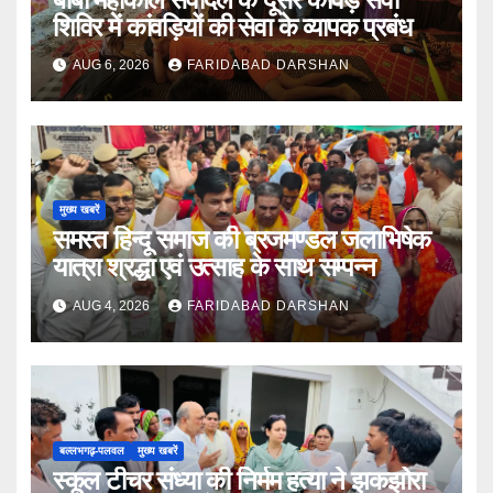
शिविर में कांवड़ियों की सेवा के व्यापक प्रबंध
AUG 6, 2026
FARIDABAD DARSHAN
मुख्य खबरें
समस्त हिन्दू समाज की ब्रजमण्डल जलाभिषेक
यात्रा श्रद्धा एवं उत्साह के साथ सम्पन्न
AUG 4, 2026
FARIDABAD DARSHAN
बल्लभगढ़़-पलवल
मुख्य खबरें
स्कूल टीचर संध्या की निर्मम हत्या ने झकझोरा