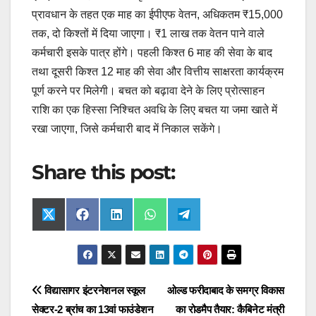
प्रावधान के तहत एक माह का ईपीएफ वेतन, अधिकतम ₹15,000
तक, दो किश्तों में दिया जाएगा। ₹1 लाख तक वेतन पाने वाले
कर्मचारी इसके पात्र होंगे। पहली किश्त 6 माह की सेवा के बाद
तथा दूसरी किश्त 12 माह की सेवा और वित्तीय साक्षरता कार्यक्रम
पूर्ण करने पर मिलेगी। बचत को बढ़ावा देने के लिए प्रोत्साहन
राशि का एक हिस्सा निश्चित अवधि के लिए बचत या जमा खाते में
रखा जाएगा, जिसे कर्मचारी बाद में निकाल सकेंगे।
Share this post:
Share
Share
Share
Share
Share
X
F
L
W
T
on
on
on
on
on
(
a
i
h
e
T
c
n
a
l
w
e
k
t
e
i
b
e
s
g
t
o
d
A
r
t
o
I
p
a
Post
विद्यासागर इंटरनेशनल स्कूल
ओल्ड फरीदाबाद के समग्र विकास
e
k
n
p
m
r
सेक्टर-2 ब्रांच का 13वां फाउंडेशन
का रोडमैप तैयार: कैबिनेट मंत्री