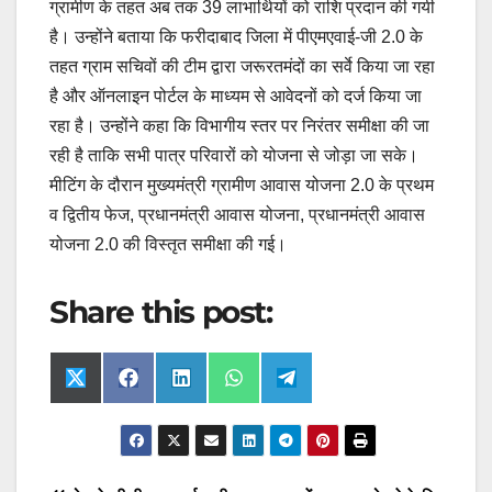
ग्रामीण के तहत अब तक 39 लाभार्थियों को राशि प्रदान की गयी
है। उन्होंने बताया कि फरीदाबाद जिला में पीएमएवाई-जी 2.0 के
तहत ग्राम सचिवों की टीम द्वारा जरूरतमंदों का सर्वे किया जा रहा
है और ऑनलाइन पोर्टल के माध्यम से आवेदनों को दर्ज किया जा
रहा है। उन्होंने कहा कि विभागीय स्तर पर निरंतर समीक्षा की जा
रही है ताकि सभी पात्र परिवारों को योजना से जोड़ा जा सके।
मीटिंग के दौरान मुख्यमंत्री ग्रामीण आवास योजना 2.0 के प्रथम
व द्वितीय फेज, प्रधानमंत्री आवास योजना, प्रधानमंत्री आवास
योजना 2.0 की विस्तृत समीक्षा की गई।
Share this post:
Share
Share
Share
Share
Share
X
F
L
W
T
on
on
on
on
on
(
a
i
h
e
T
c
n
a
l
w
e
k
t
e
i
b
e
s
g
t
o
d
A
r
t
o
I
p
a