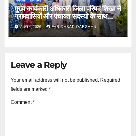
फरीदाबाद
मुख्य खबरें
मुख्य कार्यकारी अधिकारी जिला परिषद शिखा ने
ग्रामवासियों और पंचायत सदस्यों के साथ
मिलकर लगाए 100 फलदार पौधे
AUG 4, 2026
FARIDABAD DARSHAN
Leave a Reply
Your email address will not be published.
Required
fields are marked
*
Comment
*