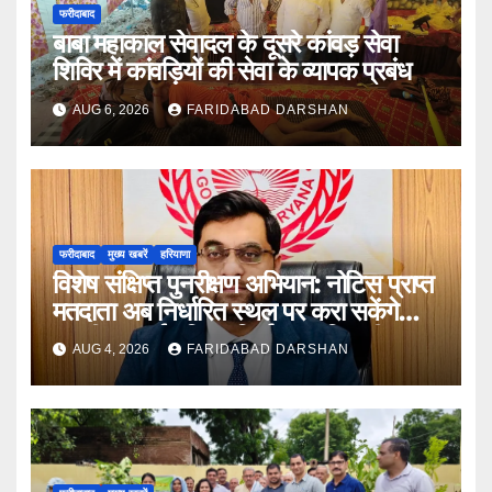
फरीदाबाद
बाबा महाकाल सेवादल के दूसरे कांवड़ सेवा
शिविर में कांवड़ियों की सेवा के व्यापक प्रबंध
AUG 6, 2026
FARIDABAD DARSHAN
फरीदाबाद
मुख्य खबरें
हरियाणा
विशेष संक्षिप्त पुनरीक्षण अभियान: नोटिस प्राप्त
मतदाता अब निर्धारित स्थल पर करा सकेंगे
अपनी सुनवाई : जिला निर्वाचन अधिकारी आयुष
AUG 4, 2026
FARIDABAD DARSHAN
सिन्हा