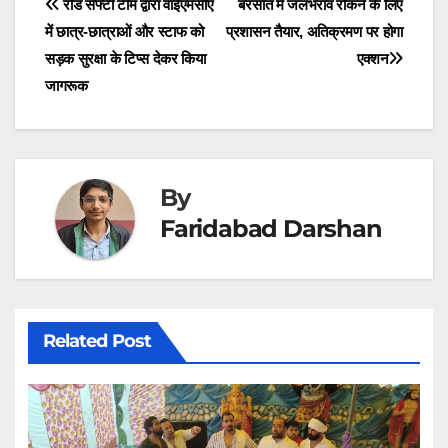
Post
रोड सेफ्टी टीम द्वारा वाईएमसीए
बरसात में जलभराव रोकने के लिए
e
k
n
p
m
r
में छात्र-छात्राओं और स्टाफ को
प्रशासन तैयार, अतिक्रमण पर होगा
navigation
)
सड़क सुरक्षा के टिप्स देकर किया
एक्शन
जागरूक
By
Faridabad Darshan
Related Post