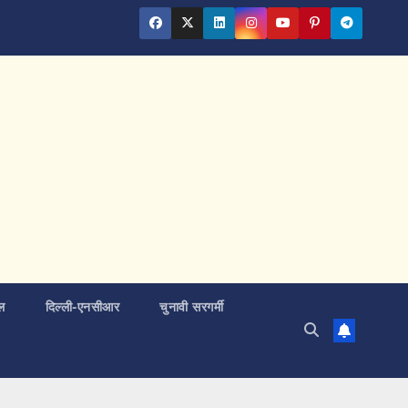
ल
दिल्ली-एनसीआर
चुनावी सरगर्मी