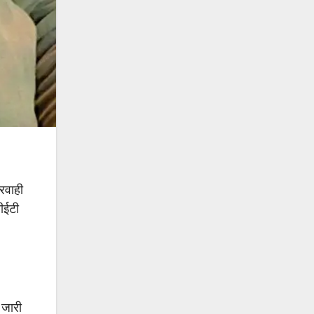
परवाही
सीईटी
 जारी