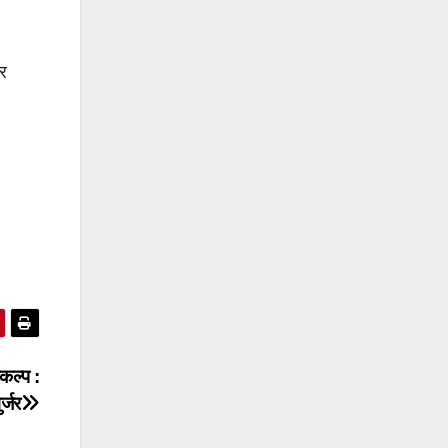
ार
कल्प :
र्जर