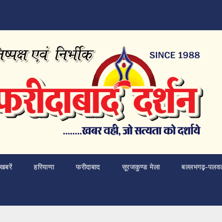
खबरें
हरियाणा
फरीदाबाद
सूरजकुण्ड मेला
बल्लभगढ़़-पलव