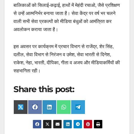
बालिकाओं को सिलाई-कढ़ाई, हाथों में मेहंदी रचाओ, जैसे प्रशिक्षण
से उन्हें आत्मनिर्भर बनाया जाता है। सेवा केंद्र पर वर्ष भर चलने
वाली सभी सेवा प्रकल्पों को मीडिया बंधुओं को आमंत्रित कर
अवलोकन कराया जाता है।
इस अवसर पर कार्यक्रम में प्रचार विभाग से राजेंद्र, शेर सिंह,
दलील, सेवा विभाग से निरंजन व उमेश, सेवा भारती से दिनेश,
राकेश, नेहा, भारती, दीपिका, गीता व अजय और मीडियाकर्मियों की
सहभागिता रही।
Share this post:
Share
Share
Share
Share
Share
X
F
L
W
T
on
on
on
on
on
(
a
i
h
e
T
c
n
a
l
w
e
k
t
e
i
b
e
s
g
t
o
d
A
r