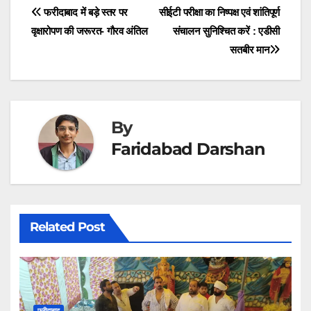
t
o
I
p
a
Post
फरीदाबाद में बड़े स्तर पर
सीईटी परीक्षा का निष्पक्ष एवं शांतिपूर्ण
e
k
n
p
m
r
वृक्षारोपण की जरूरत- गौरव अंतिल
संचालन सुनिश्चित करें : एडीसी
navigation
)
सतबीर मान
By
Faridabad Darshan
Related Post
फरीदाबाद