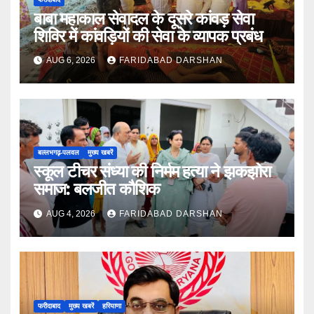
बाबा महाकाल सेवादल के दूसरे कांवड़ सेवा
शिविर में कांवड़ियों की सेवा के व्यापक प्रबंध
AUG 6, 2026
FARIDABAD DARSHAN
बल्लभगढ़़-पलवल
मुख्य खबरें
स्कूल टीचर संध्या की निर्मम हत्या ने झकझोरा
समाज: बलजीत कौशिक
AUG 4, 2026
FARIDABAD DARSHAN
फरीदाबाद
मुख्य खबरें
हरियाणा