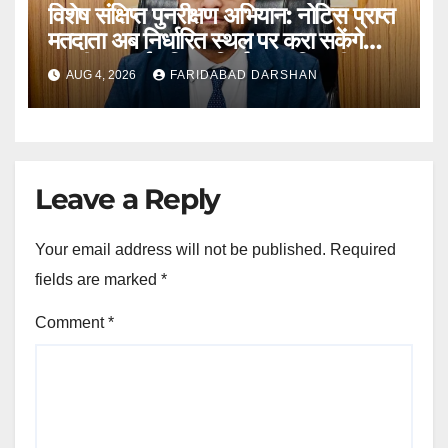
विशेष संक्षिप्त पुनरीक्षण अभियान: नोटिस प्राप्त
मतदाता अब निर्धारित स्थल पर करा सकेंगे
अपनी सुनवाई : जिला निर्वाचन अधिकारी आयुष
AUG 4, 2026
FARIDABAD DARSHAN
सिन्हा
Leave a Reply
Your email address will not be published.
Required
fields are marked
*
Comment
*