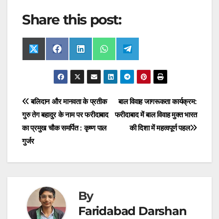
Share this post:
Share
Share
Share
Share
Share
X
F
L
W
T
on
on
on
on
on
(
a
i
h
e
T
c
n
a
l
w
e
k
t
e
i
b
e
s
g
t
o
d
A
r
t
o
I
p
a
Post
बलिदान और मानवता के प्रतीक
बाल विवाह जागरूकता कार्यक्रम:
e
k
n
p
m
r
गुरु तेग बहादुर के नाम पर फरीदाबाद
फरीदाबाद में बाल विवाह मुक्त भारत
navigation
)
का प्रमुख चौक समर्पित : कृष्ण पाल
की दिशा में महत्वपूर्ण पहल
गुर्जर
By
Faridabad Darshan