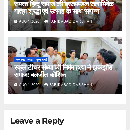
समस्त हिन्दू समाज की ब्रजमण्डल जलाभिषेक
यात्रा श्रद्धा एवं उत्साह के साथ सम्पन्न
AUG 4, 2026
FARIDABAD DARSHAN
बल्लभगढ़़-पलवल
मुख्य खबरें
स्कूल टीचर संध्या की निर्मम हत्या ने झकझोरा
समाज: बलजीत कौशिक
AUG 4, 2026
FARIDABAD DARSHAN
Leave a Reply