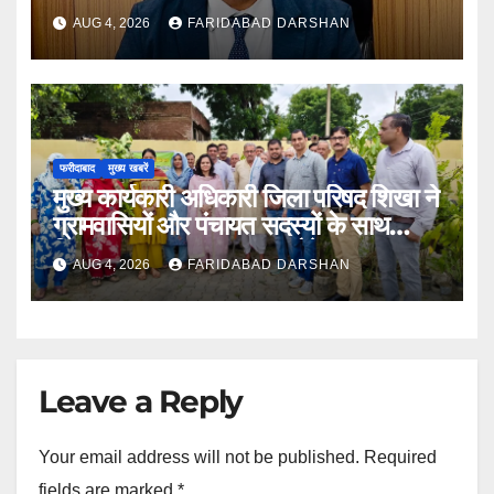
अपनी सुनवाई : जिला निर्वाचन अधिकारी आयुष
AUG 4, 2026
FARIDABAD DARSHAN
सिन्हा
फरीदाबाद
मुख्य खबरें
मुख्य कार्यकारी अधिकारी जिला परिषद शिखा ने
ग्रामवासियों और पंचायत सदस्यों के साथ
मिलकर लगाए 100 फलदार पौधे
AUG 4, 2026
FARIDABAD DARSHAN
Leave a Reply
Your email address will not be published.
Required
fields are marked
*