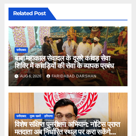
Related Post
फरीदाबाद
बाबा महाकाल सेवादल के दूसरे कांवड़ सेवा
शिविर में कांवड़ियों की सेवा के व्यापक प्रबंध
AUG 6, 2026
FARIDABAD DARSHAN
फरीदाबाद
मुख्य खबरें
हरियाणा
विशेष संक्षिप्त पुनरीक्षण अभियान: नोटिस प्राप्त
मतदाता अब निर्धारित स्थल पर करा सकेंगे