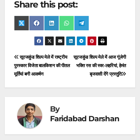
Share this post:
Share
Share
Share
Share
Share
X
F
L
W
T
on
on
on
on
on
(
a
i
h
e
T
c
n
a
l
w
e
k
t
e
i
b
e
s
g
t
o
d
A
r
t
o
I
p
a
Post
सूरजकुंड शिल्प मेले में राष्ट्रीय
सूरजकुंड शिल्प मेले में आज गूंजेगी
e
k
n
p
m
r
पुरस्कार विजेता बालकिशन की पीतल
भक्ति रस की स्वर-लहरियां, हेमंत
navigation
)
मूर्तियां बनी आकर्षण
बृजवासी देंगे प्रस्तुति
By
Faridabad Darshan