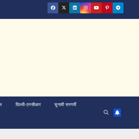
ल
दिल्ली-एनसीआर
चुनावी सरगर्मी