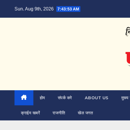
Skip
Sun. Aug 9th, 2026
7:43:54 AM
to
content
होम
संपर्क करे
ABOUT US
मुख्य 
क्राईम खबरें
राजनीति
खेल जगत