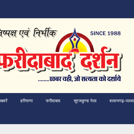
खबरें
हरियाणा
फरीदाबाद
सूरजकुण्ड मेला
बल्लभगढ़़-पलव