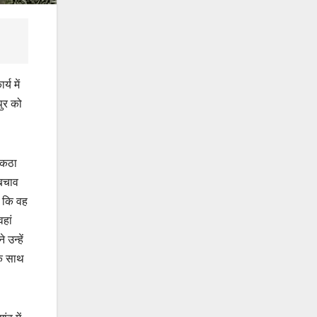
य में
पुर को
्कठा
 बचाव
ा कि वह
हां
उन्हें
के साथ