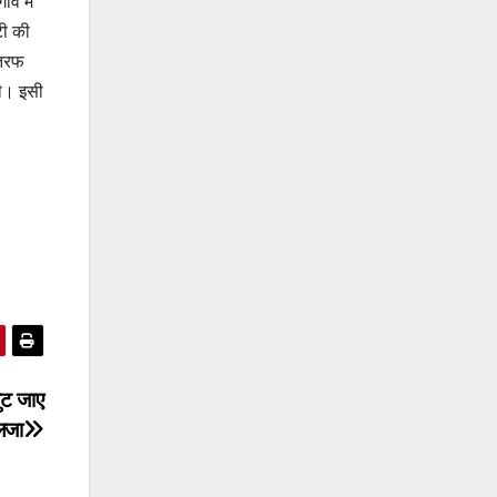
ंव में
टी की
 तरफ
दी। इसी
जुट जाए
ैलजा