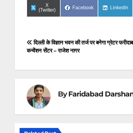
Share
X
Share
Share
Facebook
LinkedIn
on
(Twitter)
on
on
Post
दिल्ली के विज्ञान भवन की तर्ज पर बनेगा ग्रेटर फरीदा
कन्वेंशन सेंटर – राजेश नागर
navigation
By
Faridabad Darsha