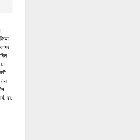
ा।
 किया
उजागर
ीवित
 का
ारी
सरोज
्शन
्य, डा.
।