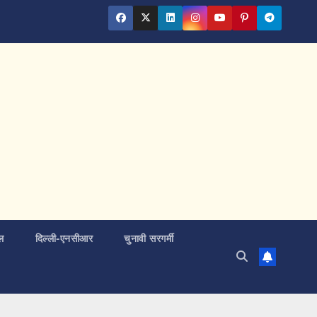
ल
दिल्ली-एनसीआर
चुनावी सरगर्मी