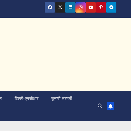
ल
दिल्ली-एनसीआर
चुनावी सरगर्मी