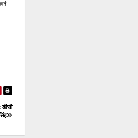
ार्ड
 : डीसी
सिंह