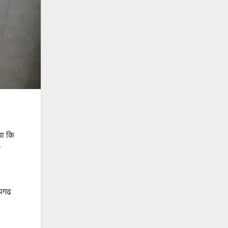
या कि
ि
ापगढ