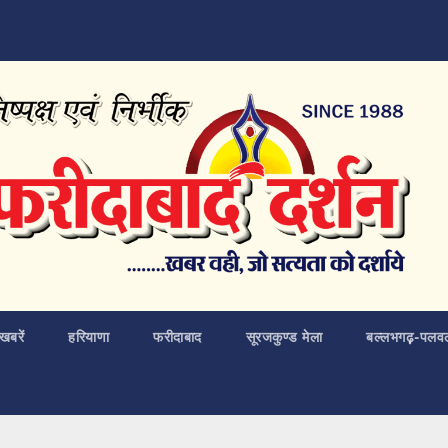
खबरें
हरियाणा
फरीदाबाद
सूरजकुण्ड मेला
बल्लभगढ़़-पलव