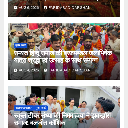
AUG 6, 2026
FARIDABAD DARSHAN
मुख्य खबरें
समस्त हिन्दू समाज की ब्रजमण्डल जलाभिषेक
यात्रा श्रद्धा एवं उत्साह के साथ सम्पन्न
AUG 4, 2026
FARIDABAD DARSHAN
बल्लभगढ़़-पलवल
मुख्य खबरें
स्कूल टीचर संध्या की निर्मम हत्या ने झकझोरा
समाज: बलजीत कौशिक