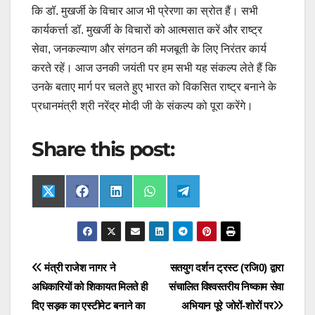
कि डॉ. मुखर्जी के विचार आज भी प्रेरणा का स्रोत हैं। सभी
कार्यकर्त्ता डॉ. मुखर्जी के विचारों को आत्मसात करें और राष्ट्र
सेवा, जनकल्याण और संगठन की मजबूती के लिए निरंतर कार्य
करते रहें। आज उनकी जयंती पर हम सभी यह संकल्प लेते हैं कि
उनके बताए मार्ग पर चलते हुए भारत को विकसित राष्ट्र बनाने के
प्रधानमंत्री श्री नरेंद्र मोदी जी के संकल्प को पूरा करेंगे।
Share this post:
Share
Share
Share
Share
Share
X
F
L
W
T
on
on
on
on
on
(
a
i
h
e
T
c
n
a
l
w
e
k
t
e
i
b
e
s
g
t
o
d
A
r
t
o
I
p
a
Post
मंत्री राजेश नागर ने
सतयुग दर्शन ट्रस्ट (रजि0) द्वारा
e
k
n
p
m
r
अधिकारियों को शिकायत मिलते ही
संचालित विश्वस्तरीय निष्काम सेवा
navigation
)
दिए सड़क का एस्टीमेट बनाने का
अभियान पूरे जोरों-शोरों पर