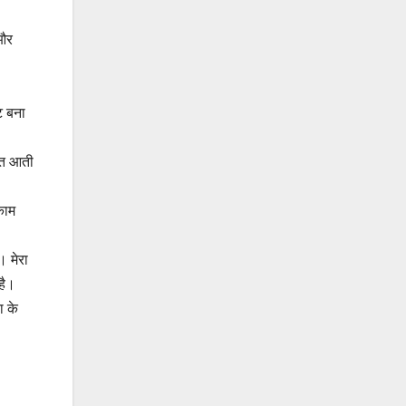
 और
ट बना
्कत आती
काम
। मेरा
है।
ा के