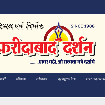
खबरें
हरियाणा
फरीदाबाद
सूरजकुण्ड मेला
बल्लभगढ़़-पलव