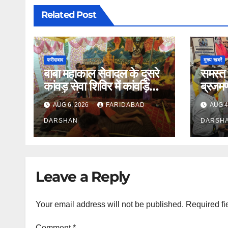
Related Post
फरीदाबाद
मुख्य खबरें
बाबा महाकाल सेवादल के दूसरे
समस्त 
कांवड़ सेवा शिविर में कांवड़ियों
ब्रजमण
की सेवा के व्यापक प्रबंध
श्रद्धा
AUG 6, 2026
FARIDABAD
AUG 4
सम्पन्न
DARSHAN
DARSH
Leave a Reply
Your email address will not be published.
Required fi
Comment
*