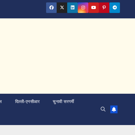
ल
दिल्ली-एनसीआर
चुनावी सरगर्मी