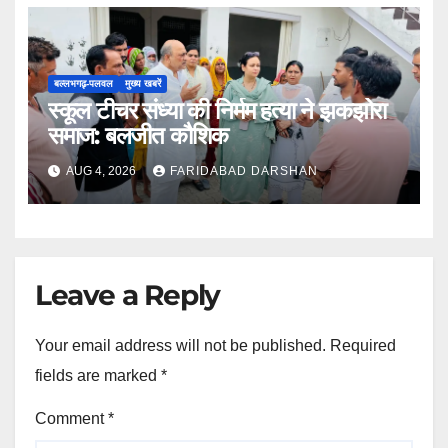
बल्लभगढ़़-पलवल
मुख्य खबरें
स्कूल टीचर संध्या की निर्मम हत्या ने झकझोरा
समाज: बलजीत कौशिक
AUG 4, 2026
FARIDABAD DARSHAN
Leave a Reply
Your email address will not be published.
Required
fields are marked
*
Comment
*