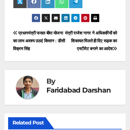
Share
Share
Share
Share
Share
X
F
L
W
T
on
on
on
on
on
(
a
i
h
e
T
c
n
a
l
w
e
k
t
e
i
b
e
s
g
t
o
d
A
r
t
o
I
p
a
Post
प्रधानमंत्री फसल बीमा योजना
मंत्री राजेश नागर ने अधिकारियों को
e
k
n
p
m
r
का लाभ अवश्य उठाएं किसान : डीसी
शिकायत मिलते ही दिए सड़क का
navigation
)
विक्रम सिंह
एस्टीमेट बनाने का आदेश
By
Faridabad Darshan
Related Post