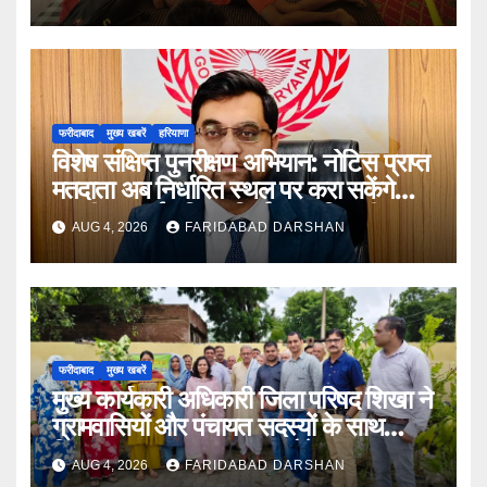
फरीदाबाद
मुख्य खबरें
हरियाणा
विशेष संक्षिप्त पुनरीक्षण अभियान: नोटिस प्राप्त
मतदाता अब निर्धारित स्थल पर करा सकेंगे
अपनी सुनवाई : जिला निर्वाचन अधिकारी आयुष
AUG 4, 2026
FARIDABAD DARSHAN
सिन्हा
फरीदाबाद
मुख्य खबरें
मुख्य कार्यकारी अधिकारी जिला परिषद शिखा ने
ग्रामवासियों और पंचायत सदस्यों के साथ
मिलकर लगाए 100 फलदार पौधे
AUG 4, 2026
FARIDABAD DARSHAN