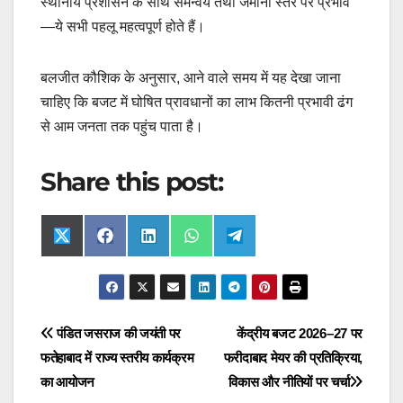
स्थानीय प्रशासन के साथ समन्वय तथा जमीनी स्तर पर प्रभाव
—ये सभी पहलू महत्वपूर्ण होते हैं।
बलजीत कौशिक के अनुसार, आने वाले समय में यह देखा जाना
चाहिए कि बजट में घोषित प्रावधानों का लाभ कितनी प्रभावी ढंग
से आम जनता तक पहुंच पाता है।
Share this post:
Share
Share
Share
Share
Share
X
F
L
W
T
on
on
on
on
on
(
a
i
h
e
T
c
n
a
l
w
e
k
t
e
i
b
e
s
g
t
o
d
A
r
t
o
I
p
a
Post
पंडित जसराज की जयंती पर
केंद्रीय बजट 2026–27 पर
e
k
n
p
m
r
फतेहाबाद में राज्य स्तरीय कार्यक्रम
फरीदाबाद मेयर की प्रतिक्रिया,
navigation
)
का आयोजन
विकास और नीतियों पर चर्चा