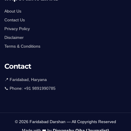
About Us
Contact Us
Privacy Policy
Disclaimer
Terms & Conditions
Contact
📍 Faridabad, Haryana
📞 Phone:
+91 9891990785
© 2026 Faridabad Darshan — All Copyrights Reserved
Made with ❤️ by
Divyanshu Ojha (Journalist)