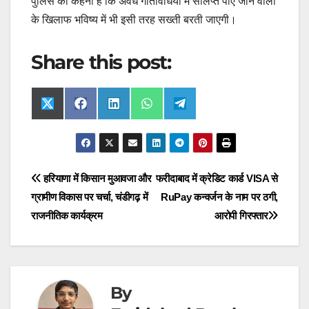
पुलिस का कहना है कि अवैध गतिविधियों में संलिप्त पाए जाने वालों
के खिलाफ भविष्य में भी इसी तरह सख्ती बरती जाएगी।
Share this post:
Share
Share
Share
Share
Share
X
F
L
W
T
on
on
on
on
on
(
a
i
h
e
T
c
n
a
l
w
e
k
t
e
i
b
e
s
g
t
o
d
A
r
t
o
I
p
a
Post
हरियाणा में किसान मुआवजा और
फरीदाबाद में क्रेडिट कार्ड VISA से
e
k
n
p
m
r
ग्रामीण विकास पर चर्चा, चंडीगढ़ में
RuPay कन्वर्जन के नाम पर ठगी,
navigation
)
राजनीतिक कार्यक्रम
आरोपी गिरफ्तार
By