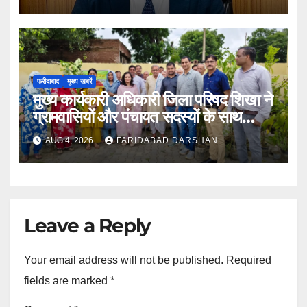
सिन्हा
फरीदाबाद
मुख्य खबरें
मुख्य कार्यकारी अधिकारी जिला परिषद शिखा ने
ग्रामवासियों और पंचायत सदस्यों के साथ
मिलकर लगाए 100 फलदार पौधे
AUG 4, 2026
FARIDABAD DARSHAN
Leave a Reply
Your email address will not be published.
Required
fields are marked
*