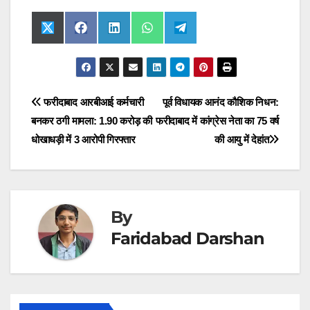
Share
Share
Share
Share
Share
X
F
L
W
T
on
on
on
on
on
(
a
i
h
e
T
c
n
a
l
w
e
k
t
e
i
b
e
s
g
t
o
d
A
r
t
o
I
p
a
Post
फरीदाबाद आरबीआई कर्मचारी
पूर्व विधायक आनंद कौशिक निधन:
e
k
n
p
m
r
बनकर ठगी मामला: 1.90 करोड़ की
फरीदाबाद में कांग्रेस नेता का 75 वर्ष
navigation
)
धोखाधड़ी में 3 आरोपी गिरफ्तार
की आयु में देहांत
By
Faridabad Darshan