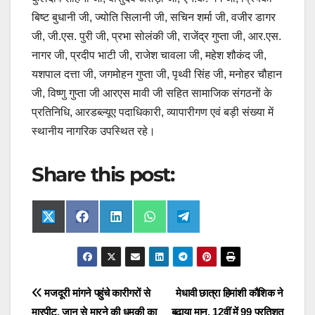
बिष्ट बुधानी जी, ज्योति सिलानी जी, सचिन शर्मा जी, वजीर डागर
जी, जी.एस. पुरी जी, प्रभा सोलंकी जी, राजेंद्र गुप्ता जी, आर.एस.
नागर जी, प्रदीप भाटी जी, राजेश चावला जी, महेश शौकंद जी,
यशपाल दत्ता जी, जगमोहन गुप्ता जी, पृथ्वी सिंह जी, मनोहर चौहान
जी, विष्णु गुप्ता जी आरएस मावी जी सहित सामाजिक संगठनों के
प्रतिनिधि, आरडब्ल्यूए पदाधिकारी, व्यापारीगण एवं बड़ी संख्या में
स्थानीय नागरिक उपस्थित रहे।
Share this post:
Share
Share
Share
Share
Share
X
F
L
W
T
on
on
on
on
on
(
a
i
h
e
T
c
n
a
l
w
e
k
t
e
i
b
e
s
g
t
o
d
A
r
t
o
I
p
a
Post
मजदूरी मांगने पहुंचे कारीगरों से
मेधावी छात्रा हिमांशी कौशिक ने
e
k
n
p
m
r
मारपीट, जान से मारने की धमकी का
बढ़ाया मान, 12वीं में 99 प्रतिशत