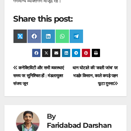
गणमान्य व्यक्तिगण मौजूद रहे।
Share this post:
Share
Share
Share
Share
Share
X
F
L
W
T
on
on
on
on
on
(
a
i
h
e
T
c
n
a
l
w
e
k
t
e
i
b
e
s
g
t
o
d
A
r
t
o
I
p
a
Post
कनेक्टिविटी और सभी व्यवस्थाएं
धान घोटाले की ‘काली जांच’ पर
e
k
n
p
m
r
समय पर सुनिश्चित हों : मंडलायुक्त
भडक़े किसान, काले कपड़े पहन
navigation
)
संजय जून
फूटा ग़ुस्सा
By
Faridabad Darshan