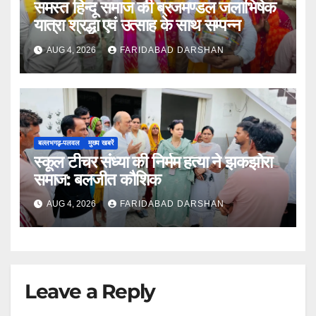
समस्त हिन्दू समाज की ब्रजमण्डल जलाभिषेक
यात्रा श्रद्धा एवं उत्साह के साथ सम्पन्न
AUG 4, 2026
FARIDABAD DARSHAN
बल्लभगढ़़-पलवल
मुख्य खबरें
स्कूल टीचर संध्या की निर्मम हत्या ने झकझोरा
समाज: बलजीत कौशिक
AUG 4, 2026
FARIDABAD DARSHAN
Leave a Reply