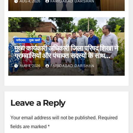
AUG 4, 2026
FARIDABAD DARSHAN
सिन्हा
फरीदाबाद
मुख्य खबरें
मुख्य कार्यकारी अधिकारी जिला परिषद शिखा ने
ग्रामवासियों और पंचायत सदस्यों के साथ
मिलकर लगाए 100 फलदार पौधे
AUG 4, 2026
FARIDABAD DARSHAN
Leave a Reply
Your email address will not be published.
Required
fields are marked
*