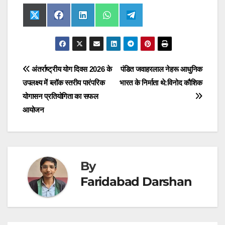
Share
Share
Share
Share
Share
X
F
L
W
T
on
on
on
on
on
(
a
i
h
e
T
c
n
a
l
w
e
k
t
e
i
b
e
s
g
t
o
d
A
r
t
o
I
p
a
Post
अंतर्राष्ट्रीय योग दिवस 2026 के
पंडित जवाहरलाल नेहरू आधुनिक
e
k
n
p
m
r
उपलक्ष्य में ब्लॉक स्तरीय पारंपरिक
भारत के निर्माता थे:विनोद कौशिक
navigation
)
योगासन प्रतियोगिता का सफल
आयोजन
By
Faridabad Darshan