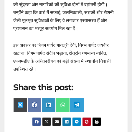
की सुंदरता और नागरिकों की सुविधा दोनों में बढ़ोतरी होगी।
उन्होंने कहा कि वार्ड में सफाई, जलनिकासी, सड़कों और रोशनी
जैसी मूलभूत सुविधाओं के लिए वे लगातार प्रयासरत हैं और
प्रशासन का भरपूर सहयोग मिल रहा है।
इस अवसर पर निगम पार्षद गायत्री देवी, निगम पार्षद जयवीर
खटाना, निगम पार्षद संदीप भड़ाना, क्षेत्रीय गणमान्य व्यक्ति,
एफएमडीए के अधिकारीगण एवं बड़ी संख्या में स्थानीय निवासी
उपस्थित रहे।
Share this post:
Share
Share
Share
Share
Share
X
F
L
W
T
on
on
on
on
on
(
a
i
h
e
T
c
n
a
l
w
e
k
t
e
i
b
e
s
g
t
o
d
A
r