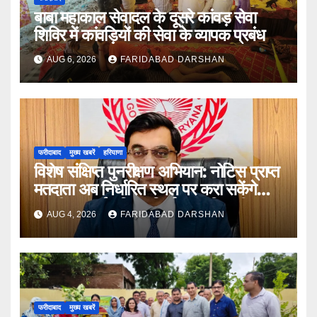
बाबा महाकाल सेवादल के दूसरे कांवड़ सेवा
शिविर में कांवड़ियों की सेवा के व्यापक प्रबंध
AUG 6, 2026
FARIDABAD DARSHAN
फरीदाबाद
मुख्य खबरें
हरियाणा
विशेष संक्षिप्त पुनरीक्षण अभियान: नोटिस प्राप्त
मतदाता अब निर्धारित स्थल पर करा सकेंगे
अपनी सुनवाई : जिला निर्वाचन अधिकारी आयुष
AUG 4, 2026
FARIDABAD DARSHAN
सिन्हा
फरीदाबाद
मुख्य खबरें