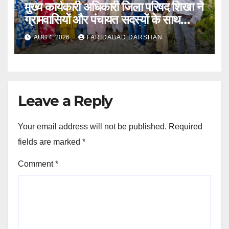
मुख्य कार्यकारी अधिकारी जिला परिषद शिखा ने
ग्रामवासियों और पंचायत सदस्यों के साथ
मिलकर लगाए 100 फलदार पौधे
AUG 4, 2026
FARIDABAD DARSHAN
Leave a Reply
Your email address will not be published.
Required
fields are marked
*
Comment
*