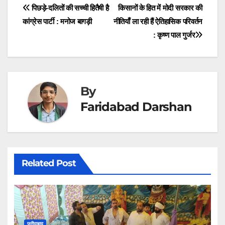
t
o
I
p
a
Post
पिछड़े-दलितों की सच्ची हितैषी है
किसानों के हित में मोदी सरकार की
e
k
n
p
m
r
कांग्रेस पार्टी : मनोज बागड़ी
नीतियाँ ला रही हैं ऐतिहासिक परिवर्तन
navigation
)
: कृष्ण पाल गुर्जर
By
Faridabad Darshan
Related Post
फरीदाबाद