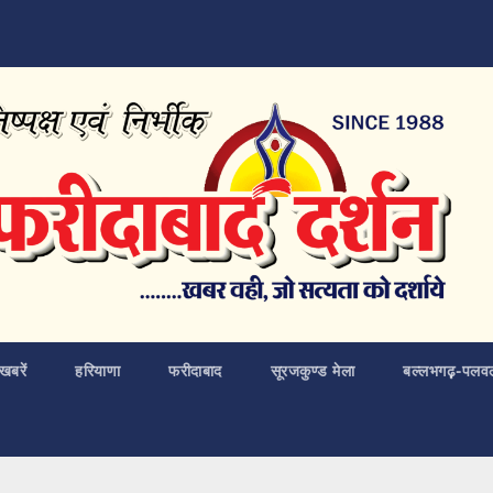
खबरें
हरियाणा
फरीदाबाद
सूरजकुण्ड मेला
बल्लभगढ़़-पलव