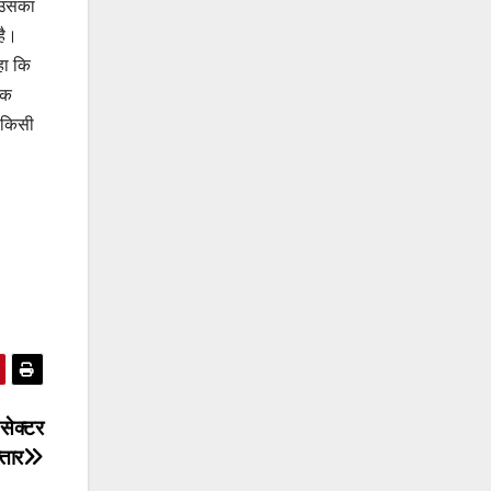
ब उसका
है।
कहा कि
चक
न किसी
सेक्टर
तार