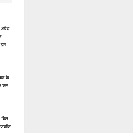
न अवैध
े
। इस
ेशक के
ित कर
ा बिल
, जबकि