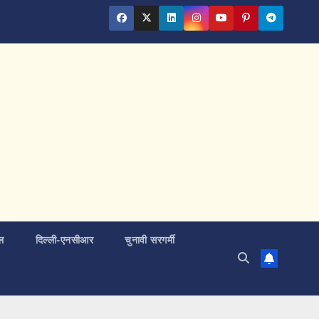
ल
दिल्ली-एनसीआर
चुनावी सरगर्मी