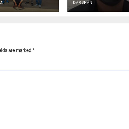
AN
DARSHAN
elds are marked
*