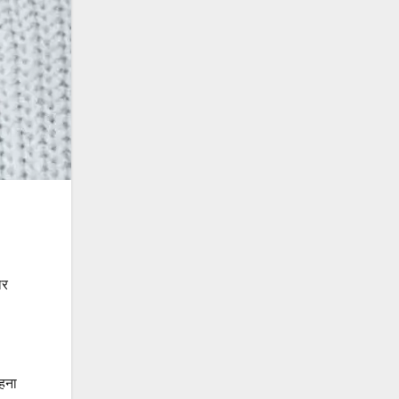
ार
रहना