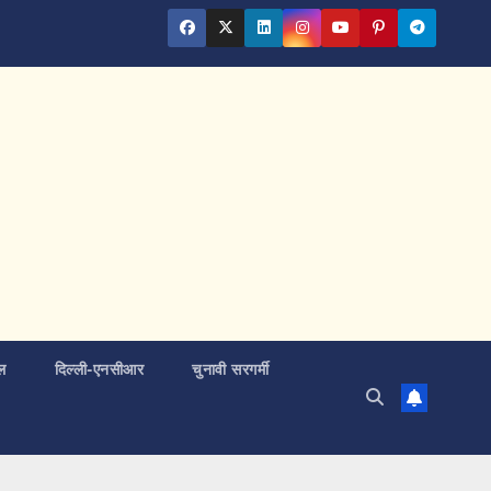
ल
दिल्ली-एनसीआर
चुनावी सरगर्मी