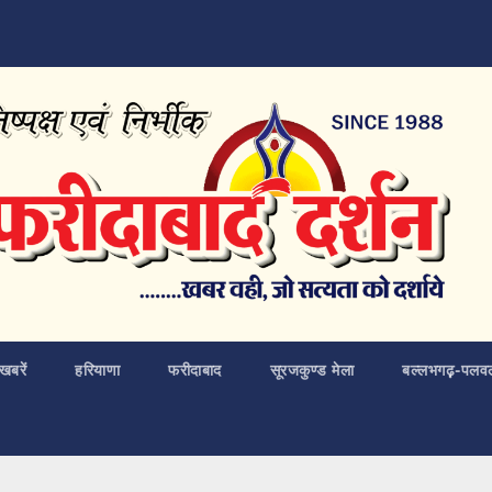
खबरें
हरियाणा
फरीदाबाद
सूरजकुण्ड मेला
बल्लभगढ़़-पलव