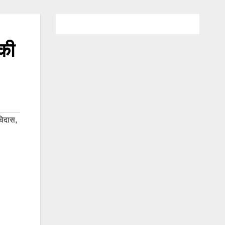
 की
विदास
,