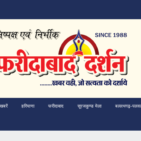
खबरें
हरियाणा
फरीदाबाद
सूरजकुण्ड मेला
बल्लभगढ़़-पलव