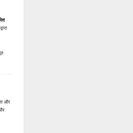
जेश
द्वारा
ूत
नता और
 और