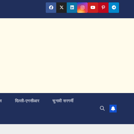
ल
दिल्ली-एनसीआर
चुनावी सरगर्मी