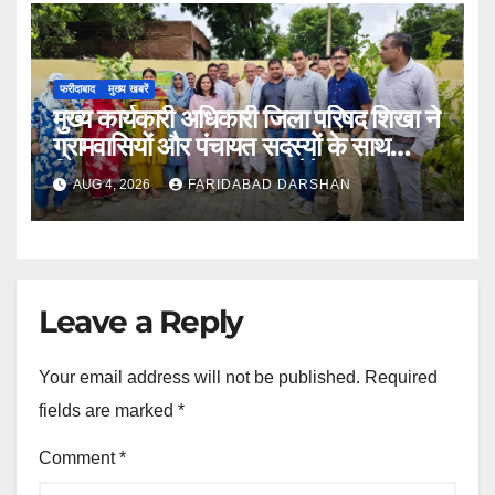
फरीदाबाद
मुख्य खबरें
मुख्य कार्यकारी अधिकारी जिला परिषद शिखा ने
ग्रामवासियों और पंचायत सदस्यों के साथ
मिलकर लगाए 100 फलदार पौधे
AUG 4, 2026
FARIDABAD DARSHAN
Leave a Reply
Your email address will not be published.
Required
fields are marked
*
Comment
*