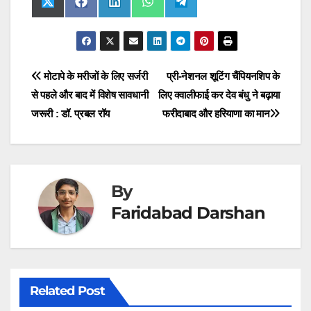
Share
Share
Share
Share
Share
X
F
L
W
T
on
on
on
on
on
(
a
i
h
e
T
c
n
a
l
w
e
k
t
e
i
b
e
s
g
t
o
d
A
r
t
o
I
p
a
Post
मोटापे के मरीजों के लिए सर्जरी
प्री-नेशनल शूटिंग चैंपियनशिप के
e
k
n
p
m
r
से पहले और बाद में विशेष सावधानी
लिए क्वालीफाई कर देव बंधु ने बढ़ाया
navigation
)
जरूरी : डॉ. प्रबल रॉय
फरीदाबाद और हरियाणा का मान
By
Faridabad Darshan
Related Post