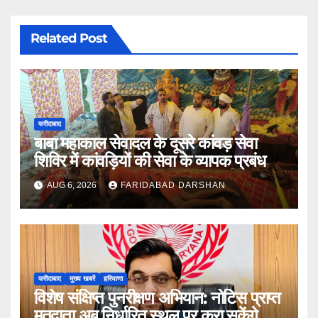
Related Post
फरीदाबाद
बाबा महाकाल सेवादल के दूसरे कांवड़ सेवा
शिविर में कांवड़ियों की सेवा के व्यापक प्रबंध
AUG 6, 2026
FARIDABAD DARSHAN
फरीदाबाद
मुख्य खबरें
हरियाणा
विशेष संक्षिप्त पुनरीक्षण अभियान: नोटिस प्राप्त
मतदाता अब निर्धारित स्थल पर करा सकेंगे