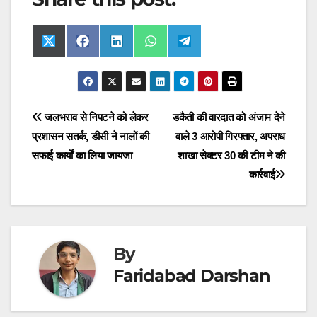
Share
Share
Share
Share
Share
X
F
L
W
T
on
on
on
on
on
(
a
i
h
e
T
c
n
a
l
w
e
k
t
e
i
b
e
s
g
t
o
d
A
r
t
o
I
p
a
Post
जलभराव से निपटने को लेकर
डकैती की वारदात को अंजाम देने
e
k
n
p
m
r
प्रशासन सतर्क, डीसी ने नालों की
वाले 3 आरोपी गिरफ्तार, अपराध
navigation
)
सफाई कार्यों का लिया जायजा
शाखा सेक्टर 30 की टीम ने की
कार्रवाई
By
Faridabad Darshan