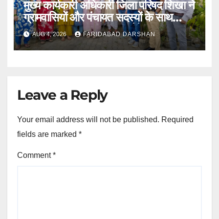
मुख्य कार्यकारी अधिकारी जिला परिषद शिखा ने
ग्रामवासियों और पंचायत सदस्यों के साथ
मिलकर लगाए 100 फलदार पौधे
AUG 4, 2026
FARIDABAD DARSHAN
Leave a Reply
Your email address will not be published.
Required
fields are marked
*
Comment
*