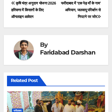
t
o
I
p
a
Post
कृषि यंत्र अनुदान योजना 2026
फरीदाबाद में ‘एक पेड़ माँ के नाम’
e
k
n
p
m
r
हरियाणा में किसानों के लिए
अभियान, जलवायु परिवर्तन से
navigation
)
ऑनलाइन आवेदन
निपटने पर जोर
By
Faridabad Darshan
Related Post
फरीदाबाद