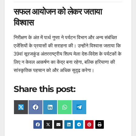
सफल आयोजन को लेकर जताया
विश्वास
निरीक्षण के अंत में पार्थ गुप्ता ने पर्यटन विभाग और अन्य संबंधित
एजेंसियों के प्रयासों की सराहना की। उन्होंने विश्वास जताया कि
39वां सूरजकुंड अंतरराष्ट्रीय शिल्प मेला देश-विदेश के पर्यटकों के
लिए न केवल आकर्षण का केंद्र बना रहेगा, बल्कि हरियाणा की
सांस्कृतिक पहचान को और अधिक सुदृढ़ करेगा।
Share this post:
Share
Share
Share
Share
Share
X
F
L
W
T
on
on
on
on
on
(
a
i
h
e
T
c
n
a
l
w
e
k
t
e
i
b
e
s
g
t
o
d
A
r