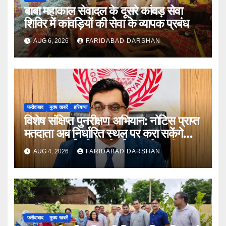
बाबा महाकाल सेवादल के दूसरे कांवड़ सेवा
शिविर में कांवड़ियों की सेवा के व्यापक प्रबंध
AUG 6, 2026
FARIDABAD DARSHAN
फरीदाबाद
मुख्य खबरें
हरियाणा
विशेष संक्षिप्त पुनरीक्षण अभियान: नोटिस प्राप्त
मतदाता अब निर्धारित स्थल पर करा सकेंगे
अपनी सुनवाई : जिला निर्वाचन अधिकारी आयुष
AUG 4, 2026
FARIDABAD DARSHAN
सिन्हा
फरीदाबाद
मुख्य खबरें