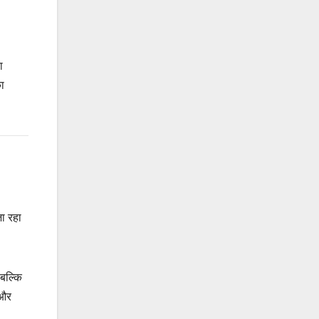
ा
ा
जा रहा
 बल्कि
 और