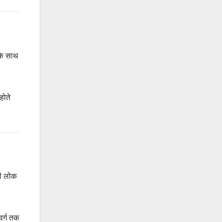
सके साथ
होते
की लोक
वर्ग तक