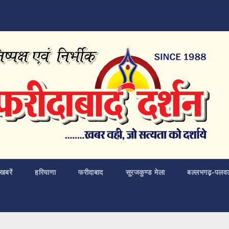
खबरें
हरियाणा
फरीदाबाद
सूरजकुण्ड मेला
बल्लभगढ़़-पलव