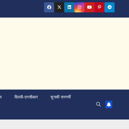
ल
दिल्ली-एनसीआर
चुनावी सरगर्मी