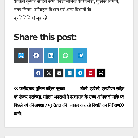
अंकित कुमार सहित सभी प्रशासनिक अधिकारी, पुलिस विभाग,
नगर निगम, परिवहन विभाग एवं अन्य विभागों के
प्रतिनिधि मौजूद रहे
Share this post:
Share
Share
Share
Share
Share
X
F
L
W
T
on
on
on
on
on
(
a
i
h
e
T
c
n
a
l
w
e
k
t
e
i
b
e
s
g
t
o
d
A
r
t
o
I
p
a
Post
फरीदाबाद पुलिस महिला सुरक्षा
डीसी, एडीसी, एसडीएम सहित
e
k
n
p
m
r
को लेकर प्रतिबद्ध, महिला अपराधों में
प्रशासन के उच्च अधिकारी मौके पर
navigation
)
पिछले वर्ष की अपेक्षा 7 प्रतिशत की
जाकर कर रहे स्थिति का निरीक्षण
कमी|