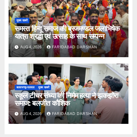
मुख्य खबरें
समस्त हिन्दू समाज की ब्रजमण्डल जलाभिषेक
यात्रा श्रद्धा एवं उत्साह के साथ सम्पन्न
AUG 4, 2026
FARIDABAD DARSHAN
बल्लभगढ़़-पलवल
मुख्य खबरें
स्कूल टीचर संध्या की निर्मम हत्या ने झकझोरा
समाज: बलजीत कौशिक
AUG 4, 2026
FARIDABAD DARSHAN