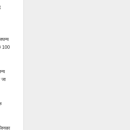
ध
 जघन्य
तक 100
न्य
ा जा
क
 जिनका