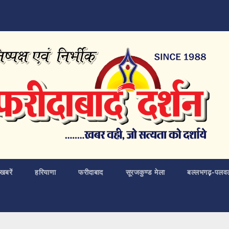
खबरें
हरियाणा
फरीदाबाद
सूरजकुण्ड मेला
बल्लभगढ़़-पलव