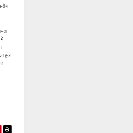
 करीब
हायता
में
ला
ला हुआ
िए