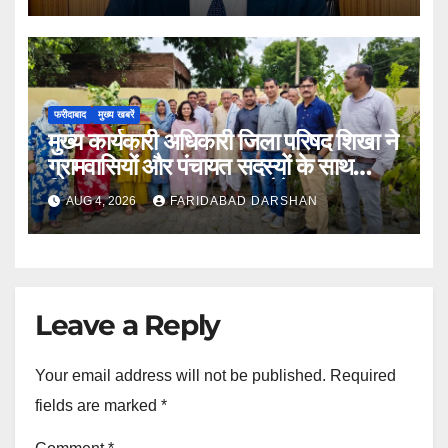
फरीदाबाद
मुख्य खबरें
मुख्य कार्यकारी अधिकारी जिला परिषद शिखा ने
ग्रामवासियों और पंचायत सदस्यों के साथ
मिलकर लगाए 100 फलदार पौधे
AUG 4, 2026
FARIDABAD DARSHAN
Leave a Reply
Your email address will not be published.
Required
fields are marked
*