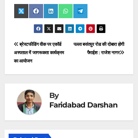
Share
Share
Share
Share
Share
X
F
L
W
T
on
on
on
on
on
(
a
i
h
e
T
c
n
a
l
w
e
k
t
e
i
b
e
s
g
t
o
d
A
r
t
o
I
p
a
Post
ब्रेस्टफीडिंग वीक पर एकॉर्ड
पल्ला बसंतपुर रोड की दोबारा होगी
e
k
n
p
m
r
अस्पताल में जागरूकता कार्यक्रम
पैमाईश : राजेश नागर
navigation
)
का आयोजन
By
Faridabad Darshan