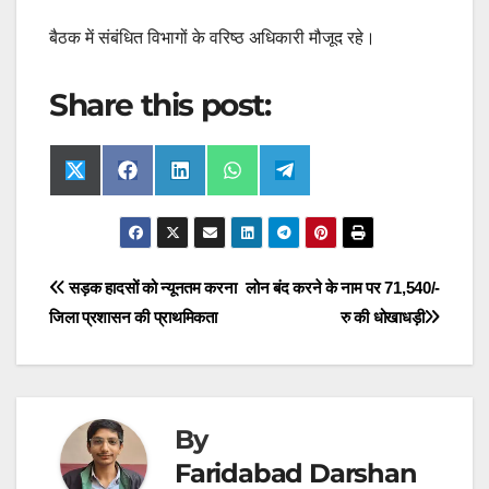
बैठक में संबंधित विभागों के वरिष्ठ अधिकारी मौजूद रहे।
Share this post:
Share
Share
Share
Share
Share
X
F
L
W
T
on
on
on
on
on
(
a
i
h
e
T
c
n
a
l
w
e
k
t
e
i
b
e
s
g
t
o
d
A
r
t
o
I
p
a
Post
सड़क हादसों को न्यूनतम करना
लोन बंद करने के नाम पर 71,540/-
e
k
n
p
m
r
जिला प्रशासन की प्राथमिकता
रु की धोखाधड़ी
navigation
)
By
Faridabad Darshan