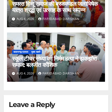
समस्त हिन्दू समाज की ब्रजमण्डल जलाभिषेक
यात्रा श्रद्धा एवं उत्साह के साथ सम्पन्न
AUG 4, 2026
FARIDABAD DARSHAN
बल्लभगढ़़-पलवल
मुख्य खबरें
स्कूल टीचर संध्या की निर्मम हत्या ने झकझोरा
समाज: बलजीत कौशिक
AUG 4, 2026
FARIDABAD DARSHAN
Leave a Reply