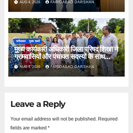
AUG 4, 2026
FARIDABAD DARSHAN
सिन्हा
फरीदाबाद
मुख्य खबरें
मुख्य कार्यकारी अधिकारी जिला परिषद शिखा ने
ग्रामवासियों और पंचायत सदस्यों के साथ
मिलकर लगाए 100 फलदार पौधे
AUG 4, 2026
FARIDABAD DARSHAN
Leave a Reply
Your email address will not be published.
Required
fields are marked
*