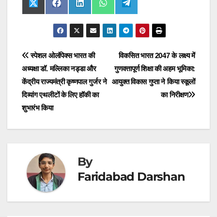
Share
Share
Share
Share
Share
X
F
L
W
T
on
on
on
on
on
(
a
i
h
e
T
c
n
a
l
w
e
k
t
e
i
b
e
s
g
t
o
d
A
r
t
o
I
p
a
Post
स्पेशल ओलंपिक्स भारत की
विकसित भारत 2047 के लक्ष्य में
e
k
n
p
m
r
अध्यक्षा डॉ. मल्लिका नड्डा और
गुणवत्तापूर्ण शिक्षा की अहम भूमिका:
navigation
)
केंद्रीय राज्यमंत्री कृष्णपाल गुर्जर ने
आयुक्त विकास गुप्ता ने किया स्कूलों
दिव्यांग एथलीटों के लिए हॉकी का
का निरीक्षण
शुभारंभ किया
By
Faridabad Darshan