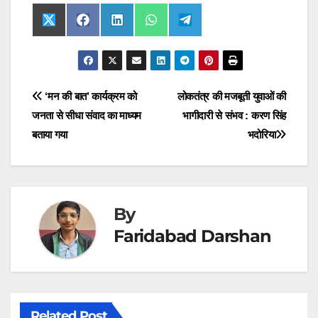
Share
Share
Share
Share
Share
X
F
L
W
T
on
on
on
on
on
(
a
i
h
e
T
c
n
a
l
w
e
k
t
e
i
b
e
s
g
t
o
d
A
r
t
o
I
p
a
Post
‘मन की बात’ कार्यक्रम को
लोकतंत्र की मजबूती युवाओं की
e
k
n
p
m
r
जनता से सीधा संवाद का माध्यम
भागीदारी से संभव : करण सिंह
navigation
)
बताया गया
भदोरिया
By
Faridabad Darshan
Related Post