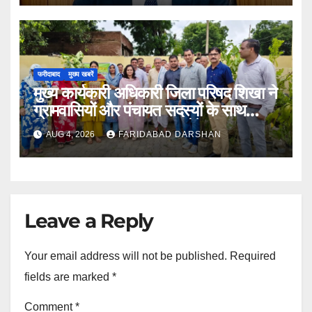
फरीदाबाद
मुख्य खबरें
मुख्य कार्यकारी अधिकारी जिला परिषद शिखा ने
ग्रामवासियों और पंचायत सदस्यों के साथ
मिलकर लगाए 100 फलदार पौधे
AUG 4, 2026
FARIDABAD DARSHAN
Leave a Reply
Your email address will not be published.
Required
fields are marked
*
Comment
*