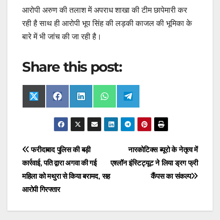
आरोपी अरुण की तलाश में अपराध शाखा की टीम छापेमारी कर
रही है साथ ही आरोपी भूप सिंह की लड़की काजल की भूमिका के
बारे में भी जांच की जा रही है।
Share this post:
Share
Share
Share
Share
Share
X
F
L
W
T
on
on
on
on
on
(
a
i
h
e
T
c
n
a
l
w
e
k
t
e
i
b
e
s
g
t
o
d
A
r
t
o
I
p
a
Post
फरीदाबाद पुलिस की बड़ी
नारकोटिक्स ब्यूरो के नेतृत्व में
e
k
n
p
m
r
कार्रवाई, पति द्वारा अगवा की गई
एश्लॉन इंस्टिट्यूट ने लिया ड्रग फ्री
navigation
)
महिला को मथुरा से किया बरामद, सह
कैंपस का संकल्प
आरोपी गिरफ्तार