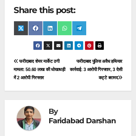
Share this post:
Share
Share
Share
Share
Share
X
F
L
W
T
on
on
on
on
on
(
a
i
h
e
T
c
n
a
l
w
e
k
t
e
i
b
e
s
g
t
o
d
A
r
t
o
I
p
a
Post
फरीदाबाद शेयर मार्केट ठगी
फरीदाबाद पुलिस अवैध हथियार
e
k
n
p
m
r
मामला: 50.60 लाख की धोखाधड़ी
कार्रवाई: 3 आरोपी गिरफ्तार, 3 देसी
navigation
)
में 2 आरोपी गिरफ्तार
कट्टे बरामद
By
Faridabad Darshan