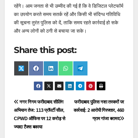
रहेंगे। आम जनता से भी उम्मीद की गई है कि वे डिजिटल प्लेटफॉर्म
का उपयोग करते समय सतर्क रहें और किसी भी संदिग्ध गतिविधि
की सूचना तुरंत पुलिस को दें, ताकि समय रहते कार्रवाई हो सके
और अन्य लोगों को ठगी से बचाया जा सके।
Share this post:
Share
Share
Share
Share
Share
X
F
L
W
T
on
on
on
on
on
(
a
i
h
e
T
c
n
a
l
w
e
k
t
e
i
b
e
s
g
t
o
d
A
r
t
o
I
p
a
Post
नगर निगम फरीदाबाद सीलिंग
फरीदाबाद पुलिस नशा तस्करों पर
e
k
n
p
m
r
अभियान तेज: 113 प्रॉपर्टी सील,
कार्रवाई: 2 आरोपी गिरफ्तार, 460
navigation
)
CPWD ऑफिस पर 12 करोड़ से
ग्राम गांजा बरामद
ज्यादा टैक्स बकाया