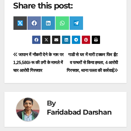
Share this post:
Share
Share
Share
Share
Share
X
F
L
W
T
on
on
on
on
on
(
a
i
h
e
T
c
n
a
l
w
e
k
t
e
i
b
e
s
g
t
o
d
A
r
t
o
I
p
a
Post
जापान में नौकरी देने के नाम पर
गाडी से घर में मारी टक्कर फिर ईंट
e
k
n
p
m
r
1,25,580/-रू की ठगी के मामले में
व पत्थरों से किया हमला, 4 आरोपी
navigation
)
चार आरोपी गिरफ्तार
गिरफ्तार, थाना पल्ला की कार्रवाई
By
Faridabad Darshan