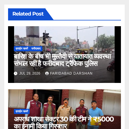
Related Post
क्राईम खबरें
फरीदाबाद
बारिश के बीच भी मुस्तैदी से यातायात व्यवस्था
संभाल रही है फरीदाबाद ट्रैफिक पुलिस
JUL 28, 2026
FARIDABAD DARSHAN
क्राईम खबरें
अपराध शाखा सेक्टर 30 की टीम ने ₹5000
का ईनामी किया गिरफ्तार