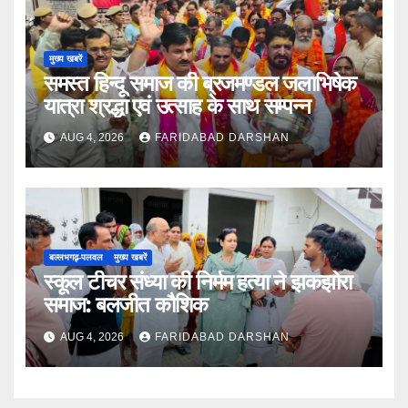
मुख्य खबरें
समस्त हिन्दू समाज की ब्रजमण्डल जलाभिषेक
यात्रा श्रद्धा एवं उत्साह के साथ सम्पन्न
AUG 4, 2026
FARIDABAD DARSHAN
बल्लभगढ़़-पलवल
मुख्य खबरें
स्कूल टीचर संध्या की निर्मम हत्या ने झकझोरा
समाज: बलजीत कौशिक
AUG 4, 2026
FARIDABAD DARSHAN