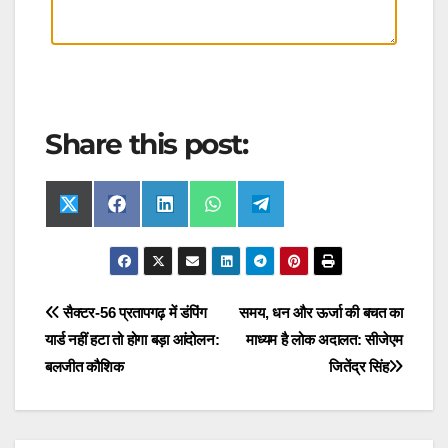
Share this post:
Share
Share
Share
Share
Share
X
F
L
W
T
on
on
on
on
on
(
a
i
h
e
T
c
n
a
l
w
e
k
t
e
i
b
e
s
g
t
o
d
A
r
t
o
I
p
a
Post
सैक्टर-56 प्रतापगढ़ में डंपिंग
समय, धन और ऊर्जा की बचत का
e
k
n
p
m
r
यार्ड नहीं हटा तो होगा बड़ा आंदोलन:
माध्यम है लोक अदालत: सीजेएम
navigation
)
बलजीत कौशिक
जितेंद्र सिंह