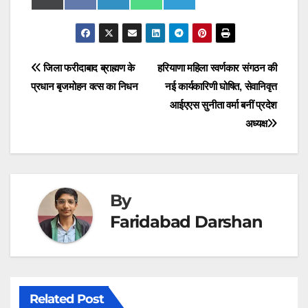
on
on
on
on
on
(
a
i
h
e
T
c
n
a
l
w
e
k
t
e
i
b
e
s
g
t
o
d
A
r
t
o
I
p
a
Post
जिला फरीदाबाद ब्राह्मण के
हरियाणा महिला स्वर्णकार संगठन की
e
k
n
p
m
r
प्रधान बृजमोहन वत्स का निधन
नई कार्यकारिणी घोषित, सेवानिवृत्त
navigation
)
आईएएस सुनीता वर्मा बनीं प्रदेश
अध्यक्ष
By
Faridabad Darshan
Related Post